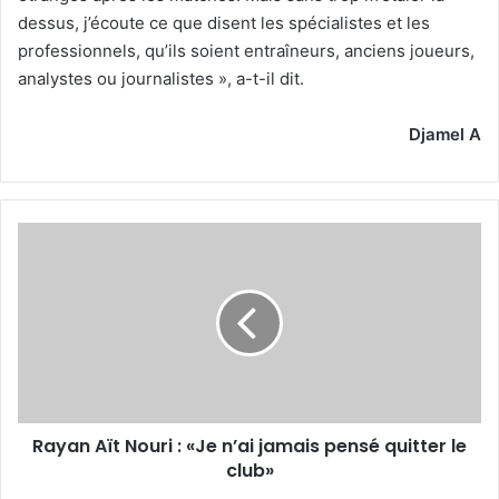
dessus, j’écoute ce que disent les spécialistes et les
professionnels, qu’ils soient entraîneurs, anciens joueurs,
analystes ou journalistes », a-t-il dit.
Djamel A
Rayan
Aït
Nouri
:
«Je
n’ai
jamais
pensé
quitter
Rayan Aït Nouri : «Je n’ai jamais pensé quitter le
le
club»
club»