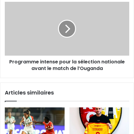
Programme
intense
pour
la
sélection
nationale
avant
le
match
Programme intense pour la sélection nationale
de
l’Ouganda
avant le match de l’Ouganda
Articles similaires