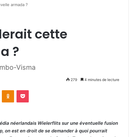
uvelle armada ?
erait cette
a ?
Jumbo-Visma
279
4 minutes de lecture
VKontakte
Odnoklassniki
Pocket
dia néerlandais Wielerflits sur une éventuelle fusion
, on est en droit de se demander à quoi pourrait