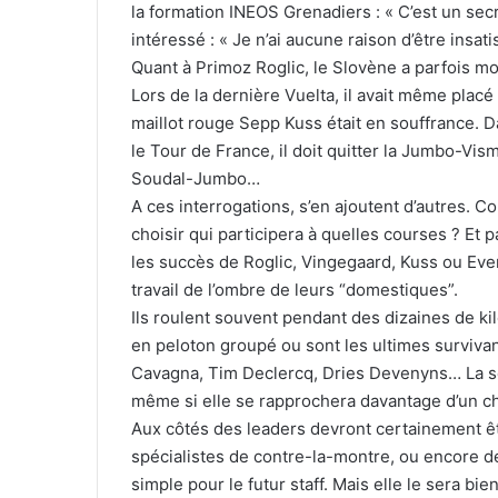
la formation INEOS Grenadiers : « C’est un secre
intéressé : « Je n’ai aucune raison d’être insati
Quant à Primoz Roglic, le Slovène a parfois mon
Lors de la dernière Vuelta, il avait même placé 
maillot rouge Sepp Kuss était en souffrance. Da
le Tour de France, il doit quitter la Jumbo-Vis
Soudal-Jumbo…
A ces interrogations, s’en ajoutent d’autres.
choisir qui participera à quelles courses ? Et 
les succès de Roglic, Vingegaard, Kuss ou Even
travail de l’ombre de leurs “domestiques”.
Ils roulent souvent pendant des dizaines de k
en peloton groupé ou sont les ultimes surviv
Cavagna, Tim Declercq, Dries Devenyns… La s
même si elle se rapprochera davantage d’un cho
Aux côtés des leaders devront certainement êt
spécialistes de contre-la-montre, ou encore d
simple pour le futur staff. Mais elle le sera b