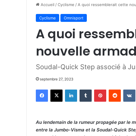
Accueil
/
Cyclisme
/
A quoi ressemblerait cette no
Cyclisme
Omnisport
A quoi ressembl
nouvelle armad
Soudal-Quick Step associé à 
septembre 27, 2023
Facebook
X
Linkedin
Tumblr
Pinterest
Reddit
Au lendemain de la rumeur propagée par le mé
entre la Jumbo-Visma et la Soudal-Quick Step