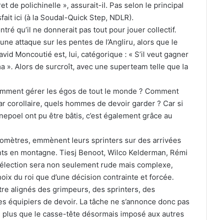
t de polichinelle », assurait-il. Pas selon le principal
sfait ici (à la Soudal-Quick Step, NDLR).
tré qu’il ne donnerait pas tout pour jouer collectif.
une attaque sur les pentes de l’Angliru, alors que le
vid Moncoutié est, lui, catégorique : « S’il veut gagner
ma ». Alors de surcroît, avec une superteam telle que la
 Comment gérer les égos de tout le monde ? Comment
par corollaire, quels hommes de devoir garder ? Car si
epoel ont pu être bâtis, c’est également grâce au
ilomètres, emmènent leurs sprinters sur des arrivées
ants en montagne. Tiesj Benoot, Wilco Kelderman, Rémi
élection sera non seulement rude mais complexe,
ix du roi que d’une décision contrainte et forcée.
re alignés des grimpeurs, des sprinters, des
es équipiers de devoir. La tâche ne s’annonce donc pas
ien plus que le casse-tête désormais imposé aux autres