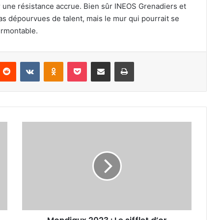
 une résistance accrue. Bien sûr INEOS Grenadiers et
as dépourvues de talent, mais le mur qui pourrait se
surmontable.
nterest
Reddit
VKontakte
Odnoklassniki
Pocket
Partager par email
Imprimer
Mondiaux
2023
:
Le
sifflet
d’or
décerné
à
l'Algérien
Belkacem