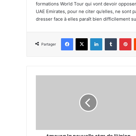
formations World Tour qui vont devoir opposer
UAE Emirates, pour ne citer qu’elles, ne sont p
dresser face à elles paraît bien difficilement 
Facebook
X
Linkedin
Tumblr
Pi
Partager
Amoura
la
nouvelle
star
de
l’Union
Saint-
Gilloise