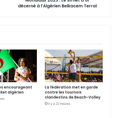
Mondiaux 2023 : Le sifflet d’or
Terraï
décerné à l'Algérien Belkacem Terraï
rès encourageant
La fédération met en garde
sket algérien
contre les tournois
clandestins de Beach-Volley
ures
il y a 22 heures