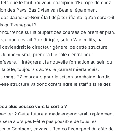
 tels que le tout nouveau champion d’Europe de chez
on des Pays-Bas Dylan van Baarle, également
es Jaune-et-Noir était déjà terrifiante, qu’en sera-t-il
els qu’Evenepoel ?
concurrence sur la plupart des courses de premier plan.
-Jumbo devrait être dirigée, selon Wielerflits, par
eviendrait le directeur général de cette structure,
 Jumbo-Visma) prendrait le rôle d’entraîneur.
evere, il intègrerait la nouvelle formation au sein du
 la tête, toujours d’après le journal néerlandais.
 rangs 27 coureurs pour la saison prochaine, tandis
le structure va donc contraindre le staff à faire des
peu plus poussé vers la sortie ?
ohabiter ? Cette future armada engendrerait rapidement
 sera alors peut-être pas possible de tous les
Alberto Contador, envoyait Remco Evenepoel du côté de