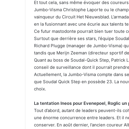
Et tout cela, sans même évoquer des coureurs
Jumbo-Visma Christophe Laporte ou le champi
vainqueur du Circuit Het Nieuwsblad. L’armada d
en la fusionnant avec une écurie aux talents t
Ce futur mastodonte pourrait bien tuer toute 
Surtout que derrière ses stars, l’équipe Soudal
Richard Plugge (manager de Jumbo-Visma) qui d
tandis que Merijn Zeeman (directeur sportif de
Quant au boss de Soudal-Quick Step, Patrick Lef
conseil de surveillance dont il pourrait prendre
Actuellement, la Jumbo-Visma compte dans ses
que Soudal Quick Step en possède 23. La nouvel
choix.
La tentation Ineos pour Evenepoel, Roglic un 
Tout d’abord, autant de leaders peuvent-ils c
une énorme concurrence entre leaders. Et il ne
conserver. En août dernier, l’ancien coureur 