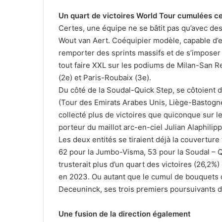
Un quart de victoires World Tour cumulées ce
Certes, une équipe ne se bâtit pas qu’avec de
Wout van Aert. Coéquipier modèle, capable d’
remporter des sprints massifs et de s’impose
tout faire XXL sur les podiums de Milan-San R
(2e) et Paris-Roubaix (3e).
Du côté de la Soudal-Quick Step, se côtoien
(Tour des Emirats Arabes Unis, Liège-Bastogne-
collecté plus de victoires que quiconque sur le 
porteur du maillot arc-en-ciel Julian Alaphilipp
Les deux entités se tiraient déjà la couvertur
62 pour la Jumbo-Visma, 53 pour la Soudal – Q
trusterait plus d’un quart des victoires (26,2
en 2023. Ou autant que le cumul de bouquets d
Deceuninck, ses trois premiers poursuivants da
Une fusion de la direction également