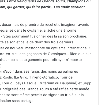
ers. Entre vainqueurs de Grands Tours, champions du
m, qui garder, qui faire partir… Les choix seraient
s désormais de prendre du recul et d’imaginer l’avenir.
pécialisé dans le cyclisme, a lâché une énorme
k Step pourraient fusionner dès la saison prochaine.
te saison et celle de deux des trois derniers
er ce nouveau mastodonte du cyclisme international ?
 arc-en-ciel, des gagnants de Classiques… Rien que sur
al-Jumbo a les arguments pour effrayer n’importe
).
 d’avoir dans ses rangs des noms au palmarès
z Roglic (Le Giro, Tirreno-Adriatico, Tour de
, Tour du pays Basque, Critérium du Dauphiné) et Sepp
l’intégralité des Grands Tours a été raflée cette année.
rrons se sont même permis de signer un triplé sur la
ination sans partage.