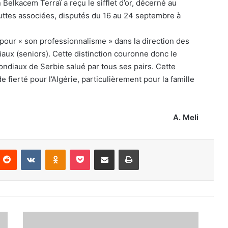
 Belkacem Terraï a reçu le sifflet d’or, décerné au
luttes associées, disputés du 16 au 24 septembre à
 pour « son professionnalisme » dans la direction des
aux (seniors). Cette distinction couronne donc le
ndiaux de Serbie salué par tous ses pairs. Cette
fierté pour l’Algérie, particulièrement pour la famille
A. Meli
nterest
Reddit
VKontakte
Odnoklassniki
Pocket
Partager par email
Imprimer
Abuja
ultime