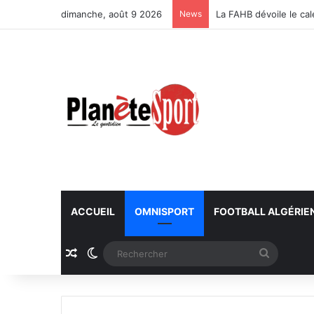
dimanche, août 9 2026
News
La FAHB dévoile le ca
ACCUEIL
OMNISPORT
FOOTBALL ALGÉRIE
Article Aléatoire
Switch skin
Recherc