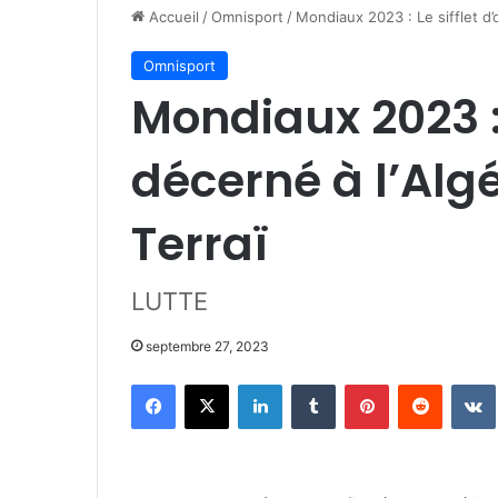
Accueil
/
Omnisport
/
Mondiaux 2023 : Le sifflet d’
Omnisport
Mondiaux 2023 : 
décerné à l’Alg
Terraï
LUTTE
septembre 27, 2023
Facebook
X
Linkedin
Tumblr
Pinterest
Reddit