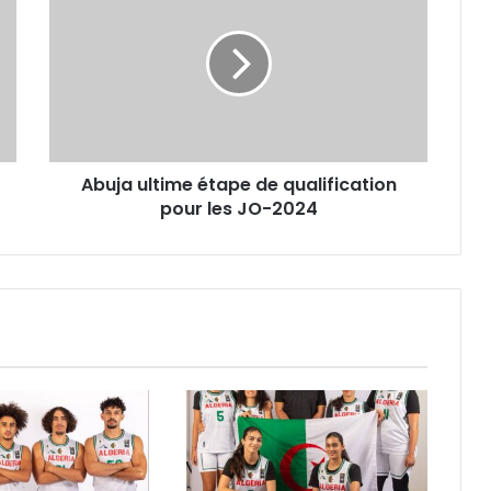
étape
de
qualification
pour
les
JO-
2024
Abuja ultime étape de qualification
pour les JO-2024