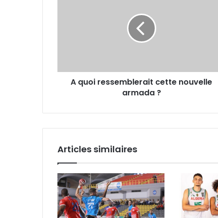
ressemblerait
cette
nouvelle
armada ?
A quoi ressemblerait cette nouvelle
armada ?
Articles similaires