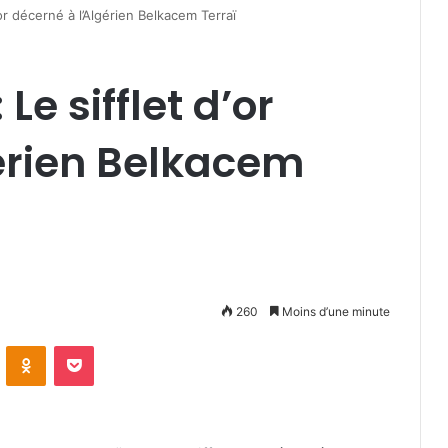
or décerné à l’Algérien Belkacem Terraï
Le sifflet d’or
érien Belkacem
260
Moins d’une minute
VKontakte
Odnoklassniki
Pocket