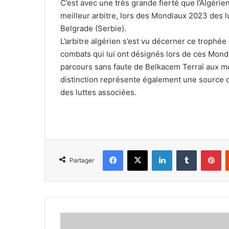
C’est avec une très grande fierté que l’Algérien
meilleur arbitre, lors des Mondiaux 2023 des 
Belgrade (Serbie).
L’arbitre algérien s’est vu décerner ce trophée
combats qui lui ont désignés lors de ces Mondi
parcours sans faute de Belkacem Terraï aux mo
distinction représente également une source de 
des luttes associées.
Facebook
X
Linkedin
Tumblr
Pi
Partager
A
quoi