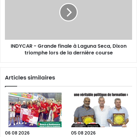
Grande
finale
à
Laguna
Seca,
Dixon
triomphe
INDYCAR - Grande finale à Laguna Seca, Dixon
lors
de
triomphe lors de la dernière course
la
dernière
course
Articles similaires
06 08 2026
05 08 2026