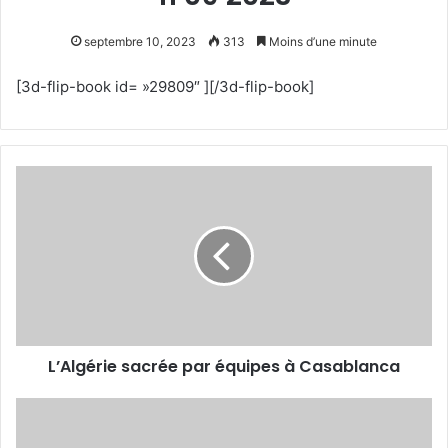
septembre 10, 2023
313
Moins d’une minute
[3d-flip-book id= »29809″ ][/3d-flip-book]
L’Algérie
sacrée par
équipes
à
Casablanca
L’Algérie sacrée par équipes à Casablanca
INDYCAR
-