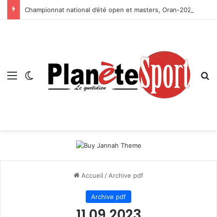
Championnat national d’été open et masters, Oran-2026 — Le CRB s’adjuge le titre
Menu
Switch skin
R
Accueil
/
Archive pdf
Archive pdf
11 09 2023