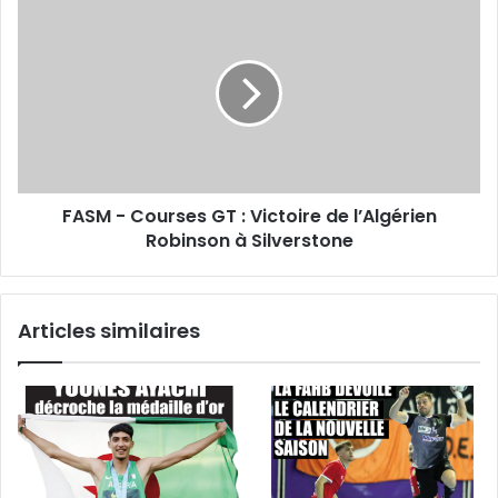
FASM
nous
-
connaissons
Courses
bien»
GT
:
Victoire
de
l’Algérien
Robinson
FASM - Courses GT : Victoire de l’Algérien
à
Silverstone
Robinson à Silverstone
Articles similaires