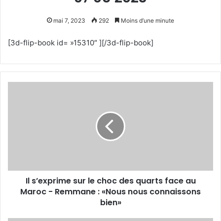
mai 7, 2023
292
Moins d’une minute
[3d-flip-book id= »15310″ ][/3d-flip-book]
Il
s’exprime
sur
le
choc
des
quarts
face
au
Il s’exprime sur le choc des quarts face au
Maroc
-
Maroc - Remmane : «Nous nous connaissons
Remmane
bien»
:
«Nous