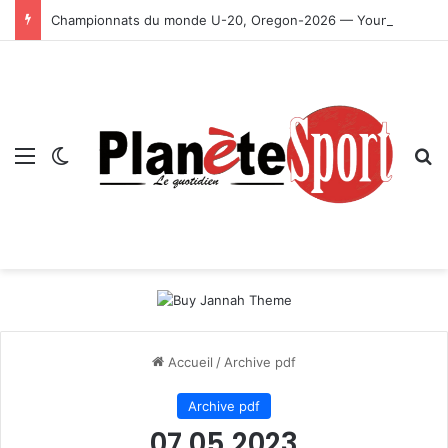
Championnats du monde U-20, Oregon-2026 — Younes Ayachi décroche la médaille d’or
Menu
Switch skin
R
Accueil
/
Archive pdf
Archive pdf
07 05 2023