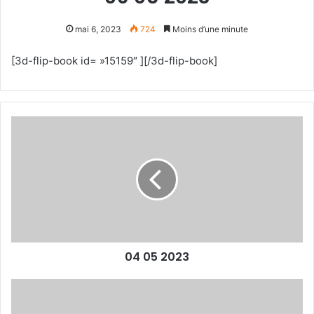
mai 6, 2023
724
Moins d’une minute
[3d-flip-book id= »15159″ ][/3d-flip-book]
04
05
2023
04 05 2023
MotoGP
-