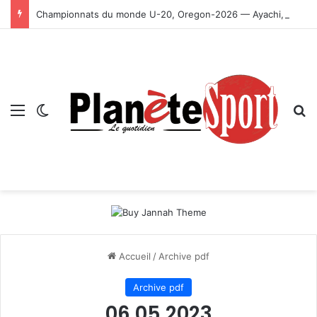
Championnats du monde U-20, Oregon-2026 — Ayachi, Dissa, Touahria et Ghezali en finale
Menu
Switch skin
R
Accueil
/
Archive pdf
Archive pdf
06 05 2023