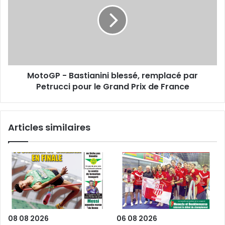
Bastianini
blessé,
remplacé
par
Petrucci
pour
le
MotoGP - Bastianini blessé, remplacé par
Grand
Prix
Petrucci pour le Grand Prix de France
de
France
Articles similaires
08 08 2026
06 08 2026