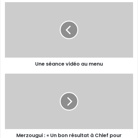
Une
séance
vidéo
au
menu
Une séance vidéo au menu
Merzougui :
« Un
bon
résultat
à
Chlef
pour
préserver
notre
Merzougui : « Un bon résultat à Chlef pour
bonne