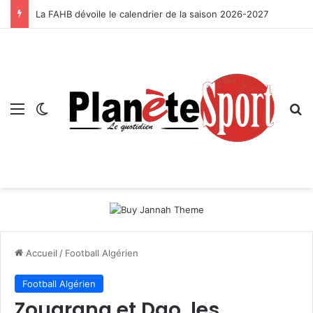
La FAHB dévoile le calendrier de la saison 2026-2027
Menu
Switch skin
R
Accueil
/
Football Algérien
Football Algérien
Zougrana et Dao, les