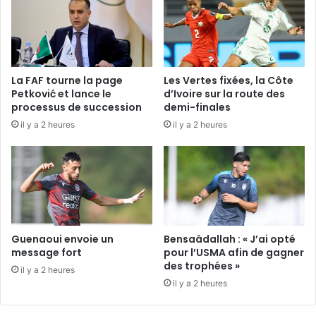
La FAF tourne la page
Les Vertes fixées, la Côte
Petković et lance le
d’Ivoire sur la route des
processus de succession
demi-finales
il y a 2 heures
il y a 2 heures
Guenaoui envoie un
Bensaâdallah : « J’ai opté
message fort
pour l’USMA afin de gagner
des trophées »
il y a 2 heures
il y a 2 heures