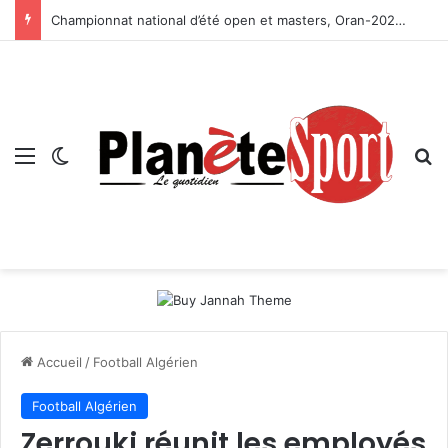
Championnat national d’été open et masters, Oran-2026 — Le CRB s’adjuge le titre
Menu
Switch skin
R
Accueil
/
Football Algérien
Football Algérien
Zerrouki réunit les employés