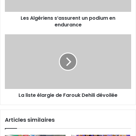
Les Algériens s’assurent un podium en
endurance
La
liste
élargie
de
Farouk
Dehili
dévoilée
La liste élargie de Farouk Dehili dévoilée
Articles similaires