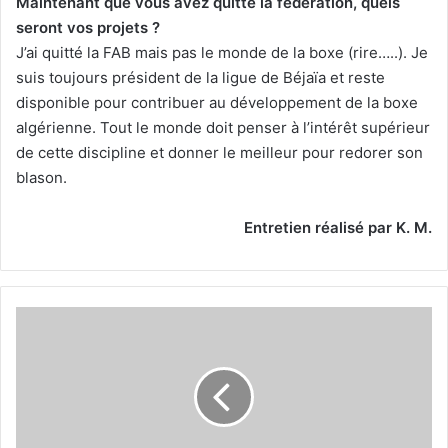
Maintenant que vous avez quitté la fédération, quels
seront vos projets ?
J’ai quitté la FAB mais pas le monde de la boxe (rire…..). Je
suis toujours président de la ligue de Béjaïa et reste
disponible pour contribuer au développement de la boxe
algérienne. Tout le monde doit penser à l’intérêt supérieur
de cette discipline et donner le meilleur pour redorer son
blason.
Entretien réalisé par K. M.
Les
Algériens
s’assurent
un
podium
en
endurance