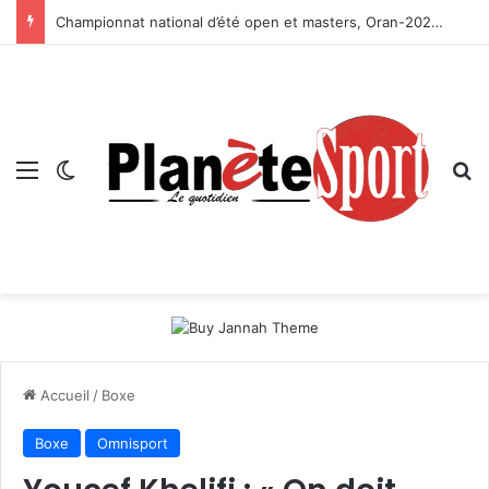
Championnat national d’été open et masters, Oran-2026 — Le CRB s’adjuge le titre
Menu
Switch skin
R
Accueil
/
Boxe
Boxe
Omnisport