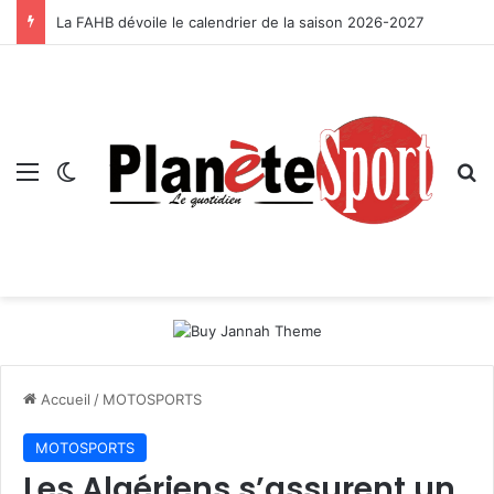
La FAHB dévoile le calendrier de la saison 2026-2027
Menu
Switch skin
R
Accueil
/
MOTOSPORTS
MOTOSPORTS
Les Algériens s’assurent un