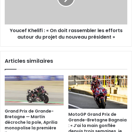
doit
rassembler
les
efforts
Youcef Khelifi : « On doit rassembler les efforts
autour
du
autour du projet du nouveau président »
projet
du
nouveau
Articles similaires
président
»
Grand Prix de Grande-
MotoGP Grand Prix de
Bretagne — Martín
Grande-Bretagne Bagnaia
décroche la pole, Aprilia
: « J’ai la main gonflée
monopolise la première
depuis trois semaines, je