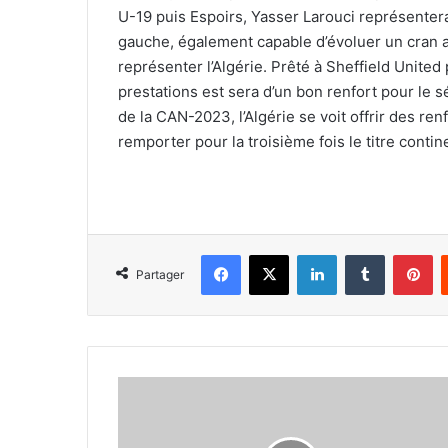
U-19 puis Espoirs, Yasser Larouci représentera
gauche, également capable d’évoluer un cran a
représenter l’Algérie. Prêté à Sheffield Unite
prestations est sera d’un bon renfort pour le 
de la CAN-2023, l’Algérie se voit offrir des ren
remporter pour la troisième fois le titre conti
Facebook
X
Linkedin
Tumblr
Pi
Partager
Djamel
Belmadi
à