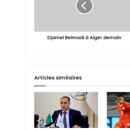
Alger
demain
Djamel Belmadi à Alger demain
Articles similaires