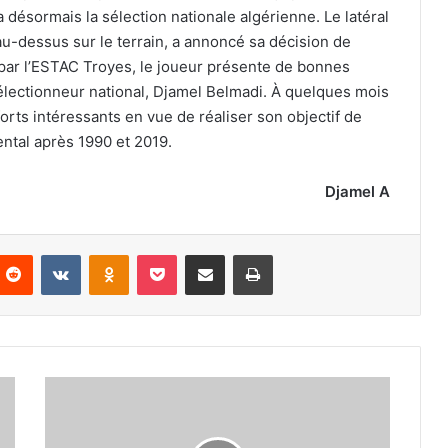
 désormais la sélection nationale algérienne. Le latéral
u-dessus sur le terrain, a annoncé sa décision de
d par l’ESTAC Troyes, le joueur présente de bonnes
sélectionneur national, Djamel Belmadi. À quelques mois
forts intéressants en vue de réaliser son objectif de
nental après 1990 et 2019.
Djamel A
nterest
Reddit
VKontakte
Odnoklassniki
Pocket
Partager par email
Imprimer
Majid
Bougherra
adresse