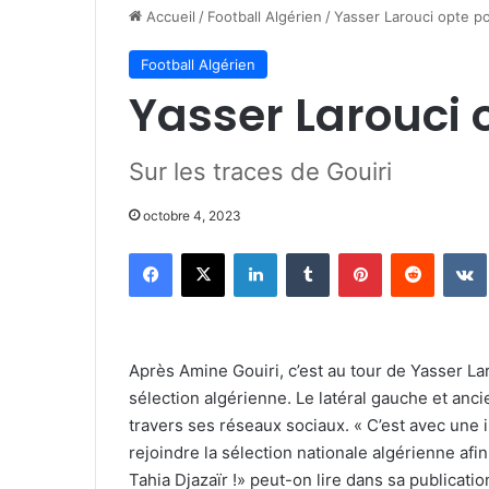
Accueil
/
Football Algérien
/
Yasser Larouci opte pou
Football Algérien
Yasser Larouci o
Sur les traces de Gouiri
octobre 4, 2023
Facebook
X
Linkedin
Tumblr
Pinterest
Reddit
Après Amine Gouiri, c’est au tour de Yasser La
sélection algérienne. Le latéral gauche et anci
travers ses réseaux sociaux. « C’est avec une
rejoindre la sélection nationale algérienne af
Tahia Djazaïr !» peut-on lire dans sa publicati