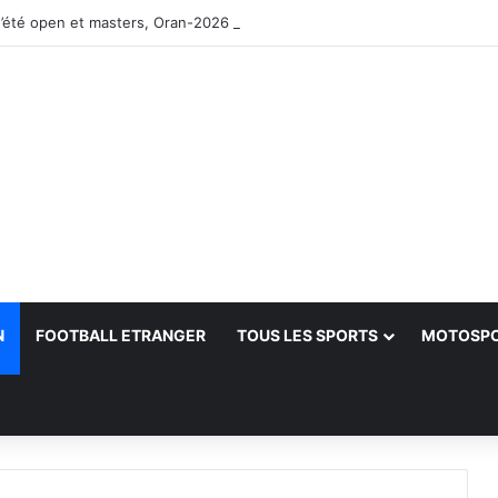
’été open et masters, Oran-2026 — Le CRB s’adjuge le titre
N
FOOTBALL ETRANGER
TOUS LES SPORTS
MOTOSP
her