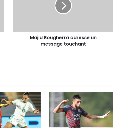
un
message
touchant
Majid Bougherra adresse un
message touchant