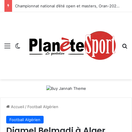
Championnat national d’été open et masters, Oran-2026 — Le CRB s’adjuge le titre
Menu
Switch skin
R
Accueil
/
Football Algérien
Football Algérien
Djamel Belmadi à Alger