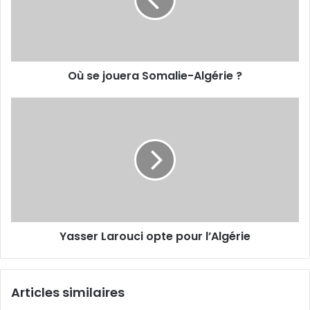
Algérie
?
Où se jouera Somalie-Algérie ?
Yasser
Larouci
opte
pour
l’Algérie
Yasser Larouci opte pour l’Algérie
Articles similaires