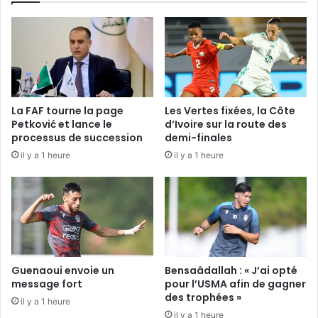
La FAF tourne la page
Les Vertes fixées, la Côte
Petković et lance le
d’Ivoire sur la route des
processus de succession
demi-finales
il y a 1 heure
il y a 1 heure
Guenaoui envoie un
Bensaâdallah : « J’ai opté
message fort
pour l’USMA afin de gagner
des trophées »
il y a 1 heure
il y a 1 heure