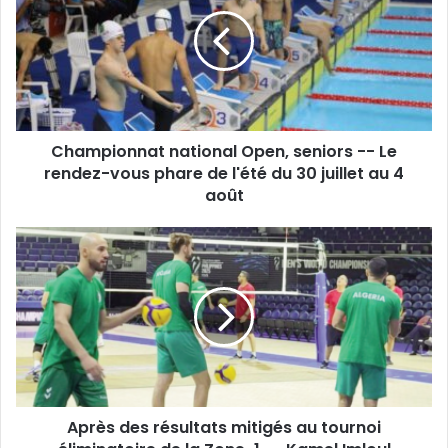
Open,
seniors
-
-
Le
rendez-
vous
Championnat national Open, seniors -- Le
phare
de
rendez-vous phare de l'été du 30 juillet au 4
l'été
août
du
30
Après
juillet
des
au
résultats
4
mitigés
août
au
tournoi
éliminatoire
de
la
Après des résultats mitigés au tournoi
Zone-
1