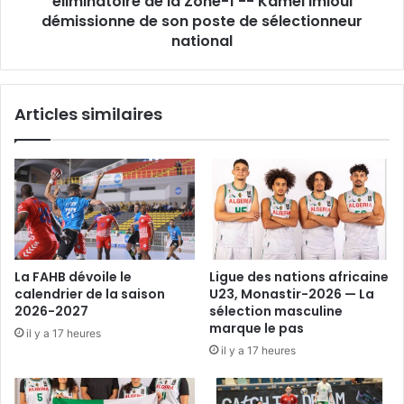
éliminatoire de la Zone-1 -- Kamel Imloul
-
démissionne de son poste de sélectionneur
-
national
Kamel
Imloul
démissionne
Articles similaires
de
son
poste
de
sélectionneur
national
La FAHB dévoile le
Ligue des nations africaine
calendrier de la saison
U23, Monastir-2026 — La
2026-2027
sélection masculine
marque le pas
il y a 17 heures
il y a 17 heures