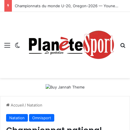
Championnats du monde U-20, Oregon-2026 — Younes Ayachi décroche la médaille d’or
Menu
Switch skin
R
Accueil
/
Natation
Natation
Omnisport