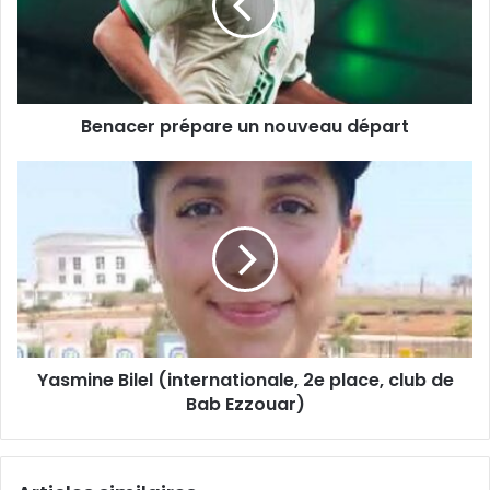
départ
Benacer prépare un nouveau départ
Yasmine
Bilel
(internationale,
2e
place,
club
de
Bab
Ezzouar)
Yasmine Bilel (internationale, 2e place, club de
Bab Ezzouar)