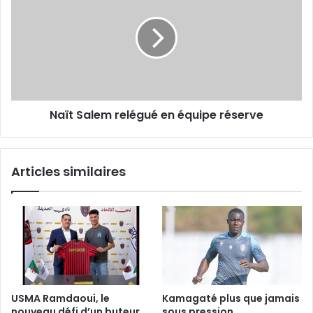
relégué
en
équipe
réserve
Naït Salem relégué en équipe réserve
Articles similaires
USMA Ramdaoui, le
Kamagaté plus que jamais
nouveau défi d’un buteur
sous pression