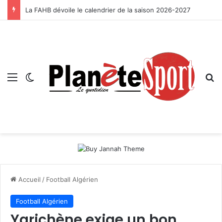
La FAHB dévoile le calendrier de la saison 2026-2027
Menu
Switch skin
R
Accueil
/
Football Algérien
Football Algérien
Yarichène exige un bon