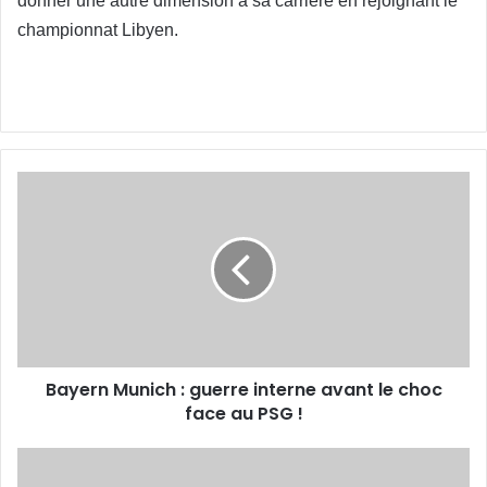
donner une autre dimension
à sa carrière en rejoignant le
championnat Libyen.
Bayern
Munich
:
guerre
interne
avant
le
choc
face
Bayern Munich : guerre interne avant le choc
au
PSG
face au PSG !
!
Naït
Salem