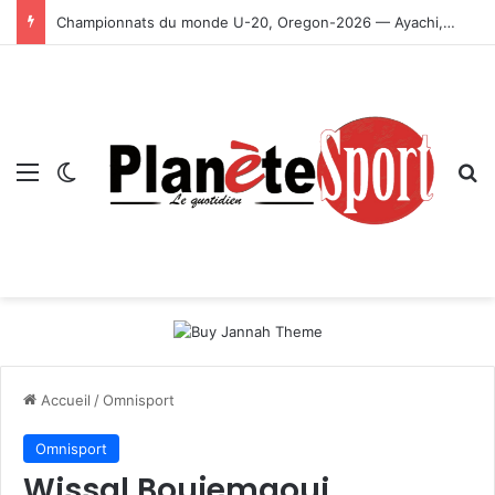
Championnats du monde U-20, Oregon-2026 — Ayachi, Dissa, Touahria et Ghezali en finale
Menu
Switch skin
R
Accueil
/
Omnisport
Omnisport
Wissal Boujemaoui