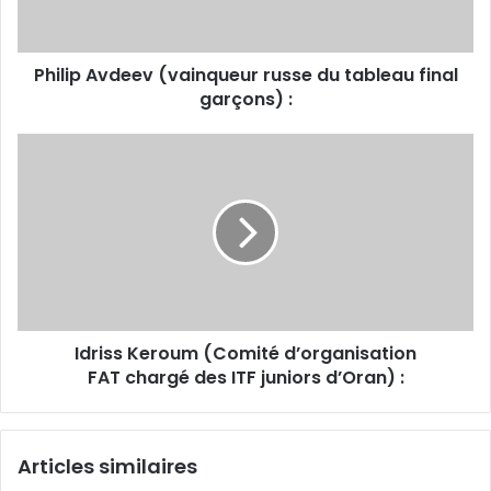
final
garçons) :
Philip Avdeev (vainqueur russe du tableau final
garçons) :
Idriss
Keroum
(Comité
d’organisation
FAT chargé
des
ITF
juniors
d’Oran)
Idriss Keroum (Comité d’organisation
:
FAT chargé des ITF juniors d’Oran) :
Articles similaires