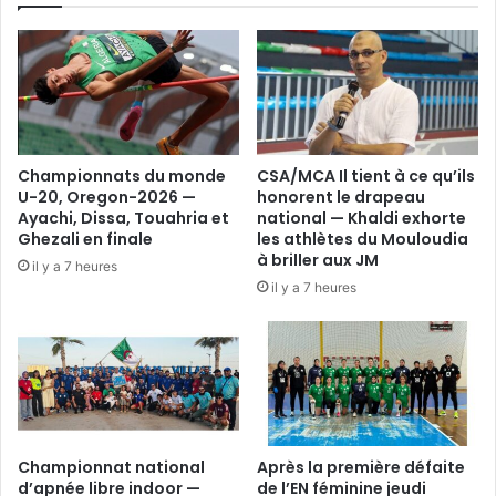
Championnats du monde
CSA/MCA Il tient à ce qu’ils
U-20, Oregon-2026 —
honorent le drapeau
Ayachi, Dissa, Touahria et
national — Khaldi exhorte
Ghezali en finale
les athlètes du Mouloudia
à briller aux JM
il y a 7 heures
il y a 7 heures
Championnat national
Après la première défaite
d’apnée libre indoor —
de l’EN féminine jeudi