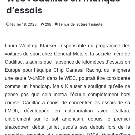
d’essais
février 19, 2023
298
Temps de lecture 1 minute
Laura Wontrop Klauser, responsable du programme des
voitures de sport chez General Motors, la société m
è
re de
Cadillac, a admis que l’absence de kilom
è
tres d’essais en
Europe pour l’équipe Chip Ganassi Racing, qui alignera
une seule V-LMDh dans le WEC, pourrait ê
tre consid
érée
comme un handicap. Mais Klauser a souligné qu’elle ne
pense pas que cela mettra l’écurie
complè
tement hors
course. Cadillac a choisi de concentrer les essais de sa
LMDh, développée en collaboration avec Dallara,
enti
è
rement sur le sol américain, depuis le premier
shakedown début juillet jusqu’à ses débuts lors de la