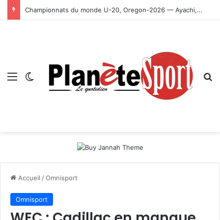
Championnats du monde U-20, Oregon-2026 — Ayachi, Dissa, Touahria et Ghezali en finale
Menu
Switch skin
R
Accueil
/
Omnisport
Omnisport
WEC : Cadillac en manque