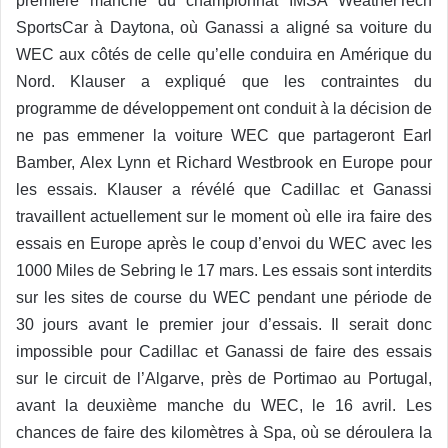
premi
è
re manche du championnat IMSA WeatherTech
SportsCar à Daytona, o
ù Ganassi a align
é sa voiture du
WEC aux côtés de celle qu’elle conduira en Amérique du
Nord. Klauser a expliqué que les contraintes du
programme de développement ont conduit à
la d
écision de
ne pas emmener la voiture WEC que partageront Earl
Bamber, Alex Lynn et Richard Westbrook en Europe pour
les essais.
Klauser a r
évélé que Cadillac et Ganassi
travaillent actuellement sur le moment o
ù
elle ira faire des
essais en Europe apr
è
s le coup d’envoi du WEC avec les
1000 Miles de Sebring le 17 mars. Les essais sont interdits
sur les sites de course du WEC pendant une période de
30 jours avant le premier jour d’essais. Il serait donc
impossible pour Cadillac et Ganassi de faire des essais
sur le circuit de l’Algarve, pr
è
s de Portimao au Portugal,
avant la deuxi
è
me manche du WEC, le 16 avril. Les
chances de faire des kilom
è
tres à
Spa, o
ù
se déroulera la