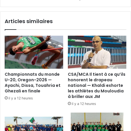
au
tableau
final
Articles similaires
du
HAC
d’Hydra
Championnats du monde
CSA/MCA Il tient à ce qu’ils
U-20, Oregon-2026 —
honorent le drapeau
Ayachi, Dissa, Touahria et
national — Khaldi exhorte
Ghezali en finale
les athlètes du Mouloudia
à briller aux JM
il y a 12 heures
il y a 12 heures