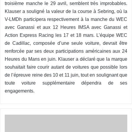
troisi
è
me manche le 29 avril, semblent tr
è
s improbables.
Klauser a souligné la valeur de la course à Sebring, o
ù
la
V-LMDh participera respectivement à la manche du WEC
avec Ganassi et aux 12 Heures IMSA avec Ganassi et
Action Express Racing les 17 et 18 mars. L’équipe WEC
de Cadillac, composée d’une seule voiture, devrait être
renforcée par ses deux participations américaines aux 24
Heures du Mans en juin.
Klauser a d
é
clar
é que la marque
souhaitait faire courir autant de voitures que possible lors
de l’épreuve reine des 10 et 11 juin, tout en soulignant que
toute voiture supplémentaire dépendra de ses
engagements.
Rallye
:
Un