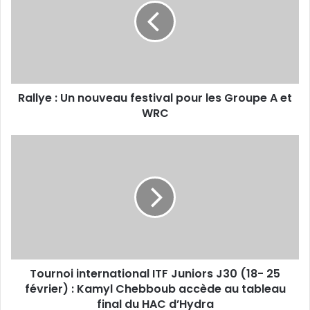
nouveau
festival
pour
les
Groupe
A
Rallye : Un nouveau festival pour les Groupe A et
et
WRC
WRC
Tournoi
international
ITF
Juniors
J30
(18-
25
février)
:
Tournoi international ITF Juniors J30 (18- 25
Kamyl
Chebboub
février) : Kamyl Chebboub accède au tableau
accède
final du HAC d’Hydra