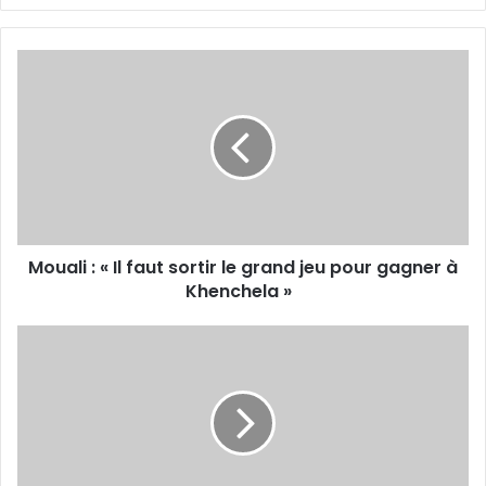
Mouali
:
«
Il
faut
sortir
le
grand
jeu
Mouali : « Il faut sortir le grand jeu pour gagner à
pour
gagner
Khenchela »
à
Khenchela
Le
»
mouloudia
en
conquérant
à
Khenchela