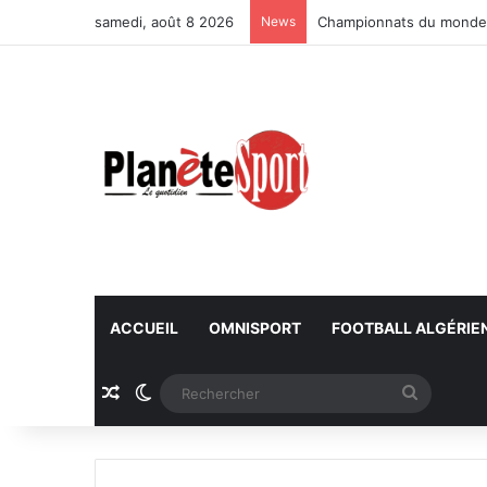
samedi, août 8 2026
News
Championnats du monde U
ACCUEIL
OMNISPORT
FOOTBALL ALGÉRIE
Article Aléatoire
Switch skin
Recherc