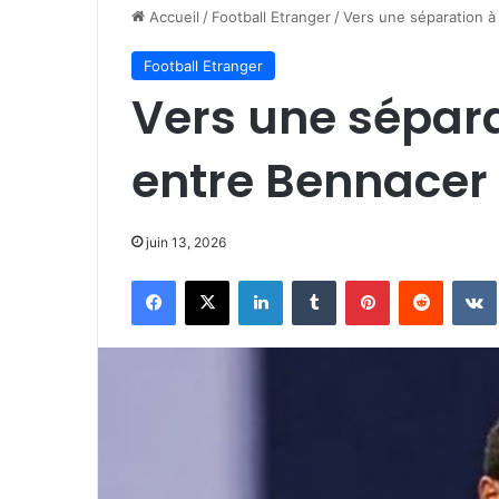
Accueil
/
Football Etranger
/
Vers une séparation à 
Football Etranger
Vers une sépara
entre Bennacer 
juin 13, 2026
Facebook
X
Linkedin
Tumblr
Pinterest
Reddit