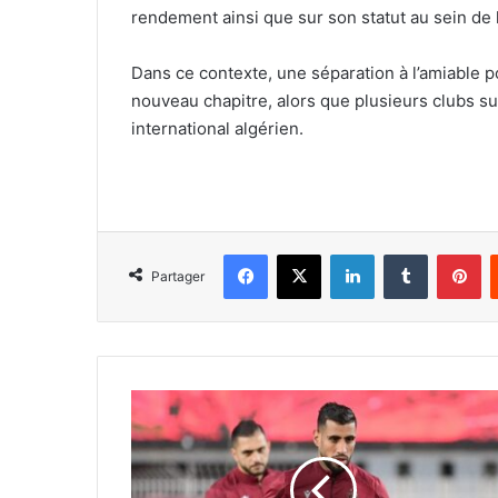
rendement ainsi que sur son statut au sein de l’
Dans ce contexte, une séparation à l’amiable po
nouveau chapitre, alors que plusieurs clubs sui
international algérien.
Facebook
X
Linkedin
Tumblr
Pi
Partager
Ghacha :
« Déterminés
à
gagner
encore