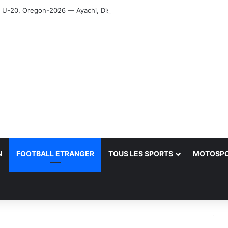
-20, Oregon-2026 — Ayachi, Dissa, Touahria et Ghezali en finale
N
FOOTBALL ETRANGER
TOUS LES SPORTS
MOTOSP
her