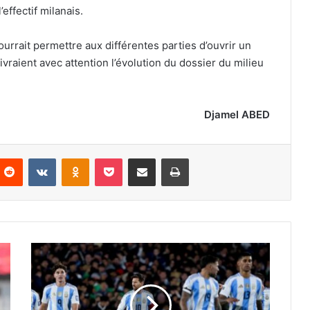
effectif milanais.
urrait permettre aux différentes parties d’ouvrir un
vraient avec attention l’évolution du dossier du milieu
Djamel ABED
nterest
Reddit
VKontakte
Odnoklassniki
Pocket
Partager par email
Imprimer
L’Argentine
accumule
les
incertitudes