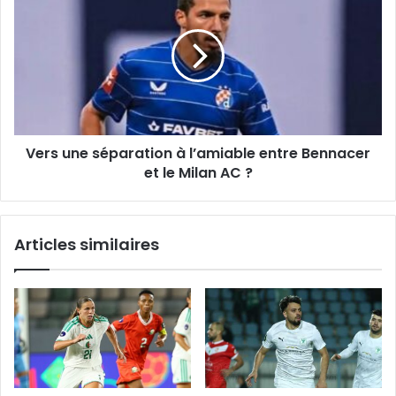
une
séparation
à
l’amiable
entre
Bennacer
et
le
Vers une séparation à l’amiable entre Bennacer
Milan
AC
et le Milan AC ?
?
Articles similaires