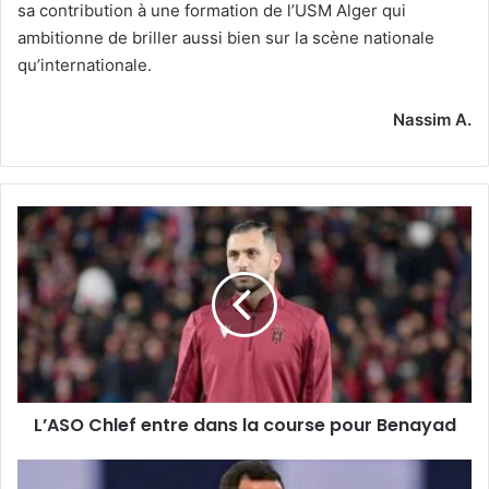
sa contribution à une formation de l’USM Alger qui
ambitionne de briller aussi bien sur la scène nationale
qu’internationale.
Nassim A.
L’ASO
Chlef
entre
dans
la
course
pour
Benayad
L’ASO Chlef entre dans la course pour Benayad
Vers