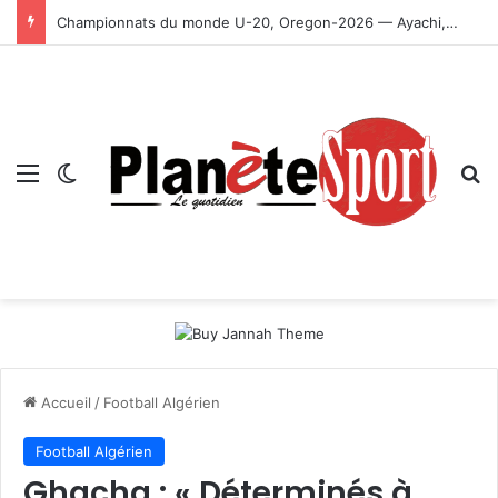
Championnats du monde U-20, Oregon-2026 — Ayachi, Dissa, Touahria et Ghezali en finale
Menu
Switch skin
R
Accueil
/
Football Algérien
Football Algérien
Ghacha : « Déterminés à