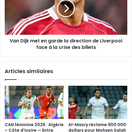
en
garde
la
direction
de
Liverpool
Van Dijk met en garde la direction de Liverpool
face
à
face à la crise des billets
la
crise
des
Articles similaires
billets
CAN féminine 2026 : Algérie
Al-Masry réclame 900 000
– Côte d’Ivoire — Entre
dollars pour Mohsen Salah