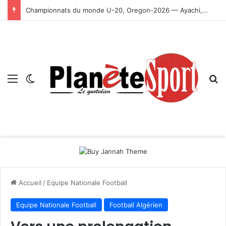
Championnats du monde U-20, Oregon-2026 — Ayachi, Dissa, Touahria et Ghezali en finale
Menu
Switch skin
R
Accueil
/
Equipe Nationale Football
Equipe Nationale Football
Football Algérien