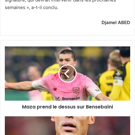
semaines », a-t-il conclu.
Djamel ABED
Maza
prend
le
dessus
sur
Bensebaïni
Maza prend le dessus sur Bensebaïni
Van
Dijk
met