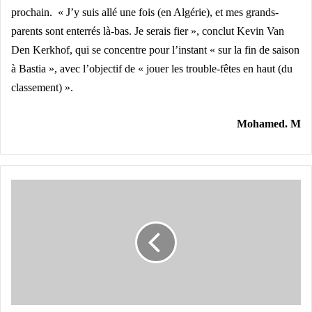
prochain.
« J’y suis allé une fois (en Algérie), et mes grands-
parents sont enterrés là-bas. Je serais fier », conclut Kevin Van
Den Kerkhof, qui se concentre pour l’instant « sur la fin de saison
à Bastia », avec l’objectif de « jouer les trouble-fêtes en haut (du
classement) ».
Mohamed. M
AC
Milan
-
Bennacer
passeur
décisif
face
à
Salernitana