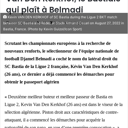
qui plaît à Belmadi
Kevin VAN DEN KERKHOF of SC Bastia during the Ligue 2 BKT match
mars 14, 2023
314
2 minutes de lecture
between SC Bastia and Rodez at Stade Armand Cesari on August 27, 2022 in
Bastia, France. (Photo by Kevin Guizol/Icon Sport)
Scrutant les championnats européens à la recherche de
nouveaux renforts, le sélectionneur de l’équipe nationale de
football Djamel Belmadi a coché le nom du latéral droit du
SC Bastia de la Ligue 2 française, Kévin Van Den Kerkhof
(26 ans), ce dernier a déjà commencé les démarches pour
obtenir le passeport algérien
«
Deuxième meilleur buteur et meilleur passeur de Bastia en
Ligue 2, Kevin Van Den Kerkhof (26 ans) est dans le viseur de la
sélection algérienne. Piston droit aux caractéristiques de contre-
attaquant, il a commencé les démarches pour acquérir la
nationalité de son papa, en vue d’une première convocation », a