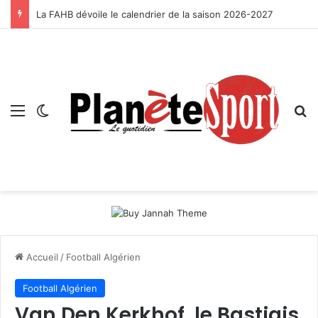
La FAHB dévoile le calendrier de la saison 2026-2027
Menu
Switch skin
R
Accueil
/
Football Algérien
Football Algérien
Van Den Kerkhof, le Bastiais