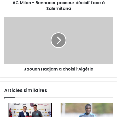
AC Milan - Bennacer passeur décisif face à
Salernitana
Jaouen
Hadjam
a
choisi
l’Algérie
Jaouen Hadjam a choisi l’Algérie
Articles similaires