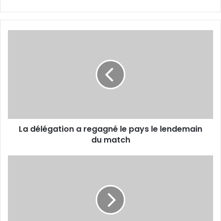
La
délégation
a
regagné
le
pays
le
lendemain
du
La délégation a regagné le pays le lendemain
match
du match
Touki :
« Le
point
obtenu
à
Biskra