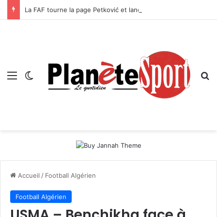
La FAF tourne la page Petković et lance le processus de succession
Menu
Switch skin
R
Accueil
/
Football Algérien
Football Algérien
USMA – Benchikha face à