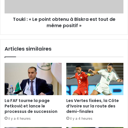
est
tout
de
Touki : « Le point obtenu à Biskra est tout de
même
positif »
même positif »
Articles similaires
La FAF tourne la page
Les Vertes fixées, la Côte
Petković et lance le
d’Ivoire sur la route des
processus de succession
demi-finales
il y a 4 heures
il y a 4 heures