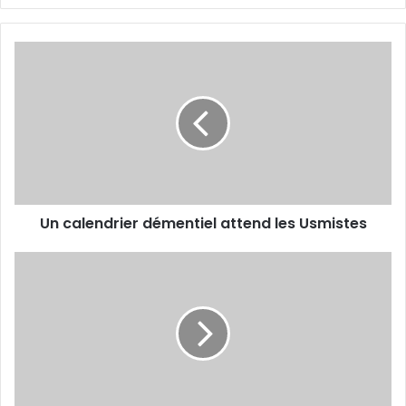
Un
calendrier
démentiel
attend
les
Usmistes
Un calendrier démentiel attend les Usmistes
USMA
-
Benchikha
face
à
un
grand
chantier