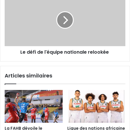
défi
de
l'équipe
nationale
relookée
Le défi de l'équipe nationale relookée
Articles similaires
La FAHB dévoile le
Ligue des nations africaine