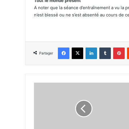
Tout le monde présent
A noter que la séance d’entraînement a vu la
n’est blessé ou ne s’est absenté au cours de c
Facebook
X
Linkedin
Tumblr
Pi
Partager
Garrido
prend
les
choses
en
main