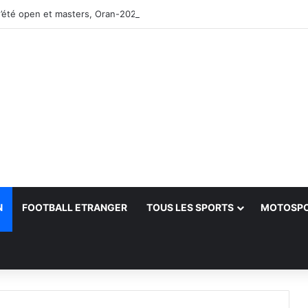
’été open et masters, Oran-2026 — Le CRB s’adjuge le titre
N
FOOTBALL ETRANGER
TOUS LES SPORTS
MOTOSP
her