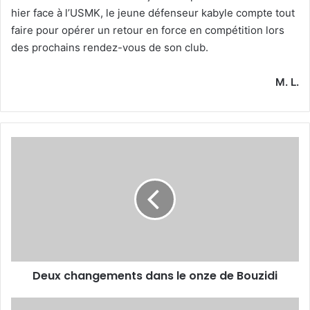
hier face à l’USMK, le jeune défenseur kabyle compte tout
faire pour opérer un retour en force en compétition lors
des prochains rendez-vous de son club.
M. L.
Deux
changements
dans
le
onze
de
Bouzidi
Deux changements dans le onze de Bouzidi
Sameur