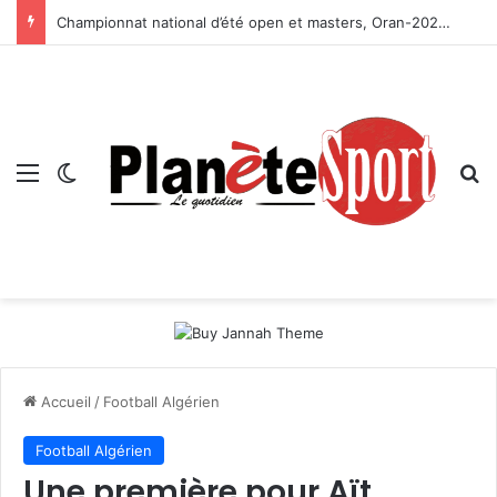
Championnat national d’été open et masters, Oran-2026 — Le CRB s’adjuge le titre
Menu
Switch skin
R
Accueil
/
Football Algérien
Football Algérien
Une première pour Aït