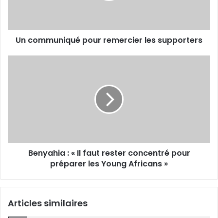
Un communiqué pour remercier les supporters
Benyahia
:
«
Il
faut
rester
concentré
pour
préparer
Benyahia : « Il faut rester concentré pour
les
Young
préparer les Young Africans »
Africans
»
Articles similaires