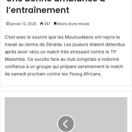
l’entraînement
janvier 12, 2025
287
Moins d’une minute
C’est avec le sourire que les Mouloudéens ont repris le
travail au centre de Zéralda. Les joueurs étaient détendus
après avoir vécu un match très stressant contre le TP
Mazembe. Ce succès face au club congolais a redonné
confiance à un groupe qui prépare sereinement le match
de samedi prochain contre les Young Africans.
Un
communiqué
pour
remercier
les
supporters