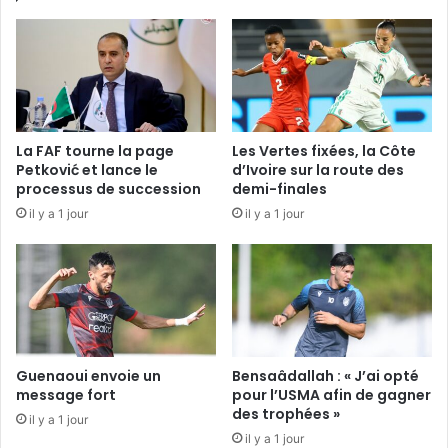
La FAF tourne la page
Les Vertes fixées, la Côte
Petković et lance le
d’Ivoire sur la route des
processus de succession
demi-finales
il y a 1 jour
il y a 1 jour
Guenaoui envoie un
Bensaâdallah : « J’ai opté
message fort
pour l’USMA afin de gagner
des trophées »
il y a 1 jour
il y a 1 jour