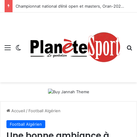
Championnat national d’été open et masters, Oran-2026 — Le CRB s’adjuge le titre
Menu
Switch skin
R
Accueil
/
Football Algérien
Football Algérien
Une bonne ambiance à