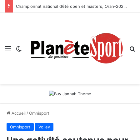
Championnat national d’été open et masters, Oran-2026 — Le CRB s’adjuge le titre
Menu
Switch skin
R
Accueil
/
Omnisport
Omnisport
Volley