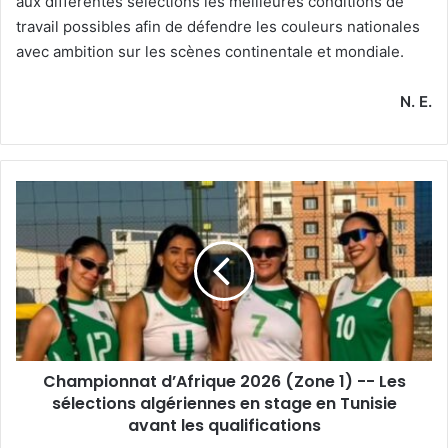
aux différentes sélections les meilleures conditions de
travail possibles afin de défendre les couleurs nationales
avec ambition sur les scènes continentale et mondiale.
N. E.
Championnat
d’Afrique
2026
(Zone
1)
-
-
Les
sélections
Championnat d’Afrique 2026 (Zone 1) -- Les
algériennes
en
sélections algériennes en stage en Tunisie
stage
avant les qualifications
en