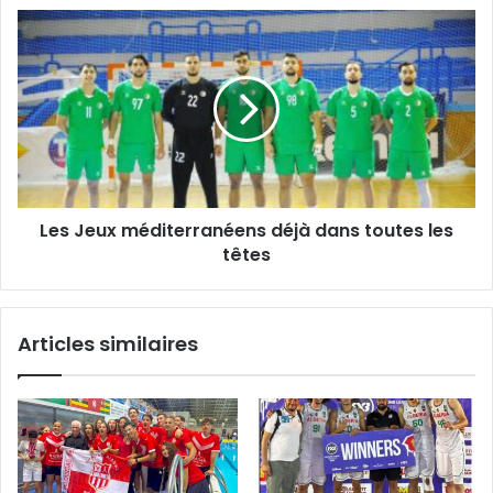
Tunisie
Les
avant
Jeux
les
méditerranéens
qualifications
déjà
dans
toutes
les
têtes
Les Jeux méditerranéens déjà dans toutes les
têtes
Articles similaires