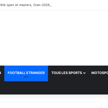
’été open et masters, Oran-2026 — Le CRB s’adjuge le titre
N
FOOTBALL ETRANGER
TOUS LES SPORTS
MOTOSP
her