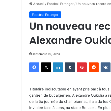
Accueil
/
Football Etranger
/
Un nouveau record en 
Football Etranger
Un nouveau reco
Alexandre Ouki
septembre 19, 2023
Facebook
X
Linkedin
Tumblr
Pinterest
Reddit
Titulaire indiscutable en ayant pris part à tou
gardien de but algérien, Alexandre Oukidja a r
de la 5e journée du championnat, il a aidé les
inviolée face à Lens, au stade Bollaert. En plus