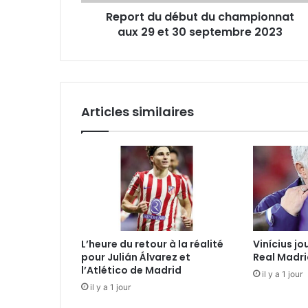
30
Report du début du championnat
septembre
2023
aux 29 et 30 septembre 2023
Articles similaires
L’heure du retour à la réalité
Vinícius jo
pour Julián Álvarez et
Real Madri
l’Atlético de Madrid
il y a 1 jour
il y a 1 jour