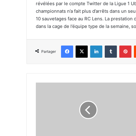
révélées par le compte Twitter de la Ligue 1 U
championnats n’a fait plus d’arrêts dans un seu
10 sauvetages face au RC Lens. La prestation de 
dans la cage de l’équipe type de la semaine, so
Facebook
X
Linkedin
Tumblr
Pi
Partager
Report
du
début
du
championnat
aux
29
et