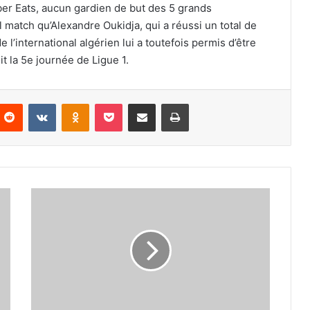
ber Eats, aucun gardien de but des 5 grands
l match qu’Alexandre Oukidja, qui a réussi un total de
l’international algérien lui a toutefois permis d’être
it la 5e journée de Ligue 1.
nterest
Reddit
VKontakte
Odnoklassniki
Pocket
Partager par email
Imprimer
Houssem
Aouar
ménagé
par
Mourinho