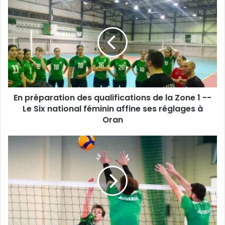
En
préparation
des
qualifications
de
la
Zone
1
-
En préparation des qualifications de la Zone 1 --
-
Le
Le Six national féminin affine ses réglages à
Six
Oran
national
féminin
Jeux
affine
méditerranéens
ses
et
réglages
Championnat
à
d’Afrique
Oran
-
-
La
fédération