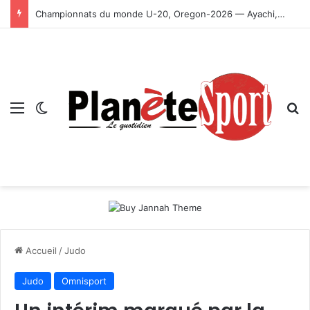
Championnats du monde U-20, Oregon-2026 — Ayachi, Dissa, Touahria et Ghezali en finale
Menu
Switch skin
R
Accueil
/
Judo
Judo
Omnisport