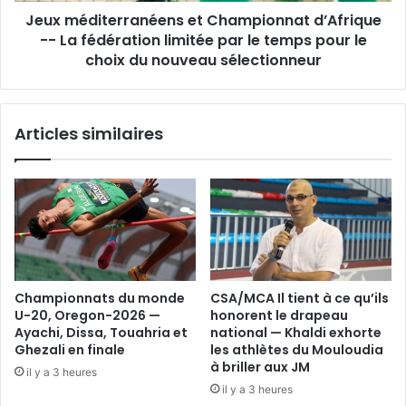
Jeux méditerranéens et Championnat d’Afrique
limitée
par
-- La fédération limitée par le temps pour le
le
choix du nouveau sélectionneur
temps
pour
le
Articles similaires
choix
du
nouveau
sélectionneur
Championnats du monde
CSA/MCA Il tient à ce qu’ils
U-20, Oregon-2026 —
honorent le drapeau
Ayachi, Dissa, Touahria et
national — Khaldi exhorte
Ghezali en finale
les athlètes du Mouloudia
à briller aux JM
il y a 3 heures
il y a 3 heures