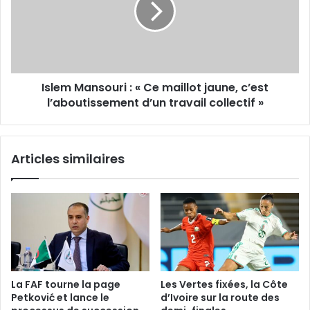
Ce
maillot
jaune,
c’est
l’aboutissement
Islem Mansouri : « Ce maillot jaune, c’est
d’un
travail
l’aboutissement d’un travail collectif »
collectif
»
Articles similaires
La FAF tourne la page
Les Vertes fixées, la Côte
Petković et lance le
d’Ivoire sur la route des