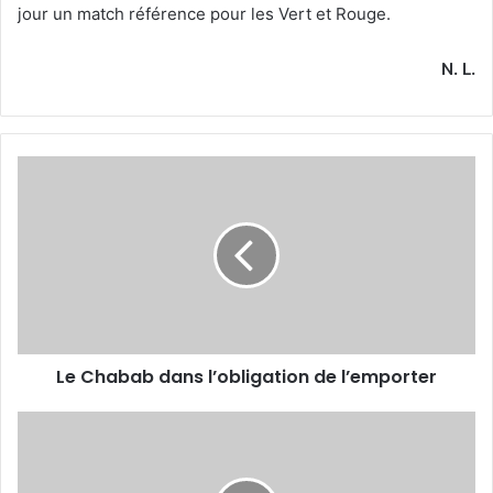
jour un match référence pour les Vert et Rouge.
N. L.
Le
Chabab
dans
l’obligation
de
l’emporter
Le Chabab dans l’obligation de l’emporter
Islem
Mansouri
:
«