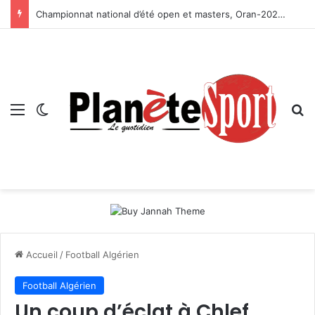
Championnat national d’été open et masters, Oran-2026 — Le CRB s’adjuge le titre
Menu
Switch skin
R
Accueil
/
Football Algérien
Football Algérien
Un coup d’éclat à Chlef