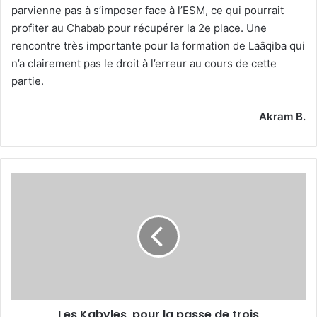
parvienne pas à s’imposer face à l’ESM, ce qui pourrait
profiter au Chabab pour récupérer la 2e place. Une
rencontre très importante pour la formation de Laâqiba qui
n’a clairement pas le droit à l’erreur au cours de cette
partie.
Akram B.
Les
Kabyles
pour
la
passe
de
trois
Les Kabyles pour la passe de trois