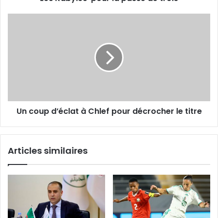
Un
coup
d’éclat
à
Chlef
pour
décrocher
le
titre
Un coup d’éclat à Chlef pour décrocher le titre
Articles similaires