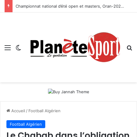
Championnat national d’été open et masters, Oran-2026 — Le CRB s’adjuge le titre
Menu
Switch skin
R
Accueil
/
Football Algérien
Football Algérien
Le Chabab dans l’obligation