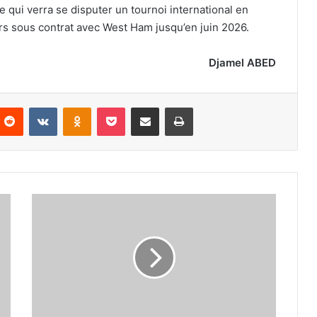
le qui verra se disputer un tournoi international en
rs sous contrat avec West Ham jusqu’en juin 2026.
Djamel ABED
nterest
Reddit
VKontakte
Odnoklassniki
Pocket
Partager par email
Imprimer
Amir
Abdou
: