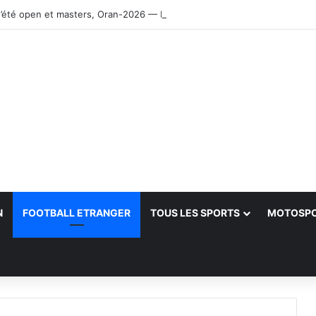
’été open et masters, Oran-2026 — Le CRB s’adjuge le titre
N
FOOTBALL ETRANGER
TOUS LES SPORTS
MOTOSP
her