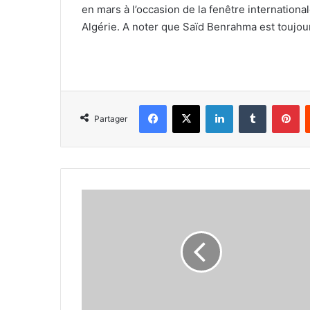
en mars à l’occasion de la fenêtre internationa
Algérie. A noter que Saïd Benrahma est toujou
Facebook
X
Linkedin
Tumblr
Pi
Partager
Aïssa
Mandi
retrouve
des
couleursà
Villareal