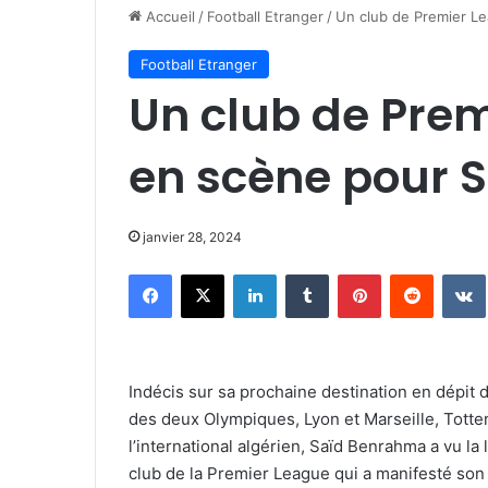
Accueil
/
Football Etranger
/
Un club de Premier L
Football Etranger
Un club de Prem
en scène pour 
janvier 28, 2024
Facebook
X
Linkedin
Tumblr
Pinterest
Reddit
Indécis sur sa prochaine destination en dépit
des deux Olympiques, Lyon et Marseille, Totte
l’international algérien, Saïd Benrahma a vu la l
club de la Premier League qui a manifesté son d