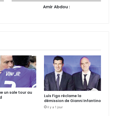
Amir Abdou :
ue un sale tour au
Luís Figo réclame la
d
démission de Gianni Infantino
il y a 1 jour