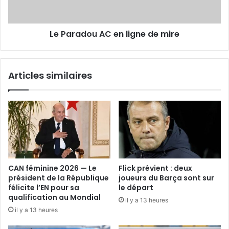
mire
Le Paradou AC en ligne de mire
Articles similaires
CAN féminine 2026 — Le
Flick prévient : deux
président de la République
joueurs du Barça sont sur
félicite l’EN pour sa
le départ
qualification au Mondial
il y a 13 heures
il y a 13 heures