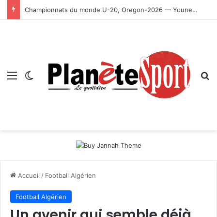
Championnats du monde U-20, Oregon-2026 — Younes Ayachi décroche la médaille d’or
Menu
Switch skin
R
Accueil
/
Football Algérien
Football Algérien
Un avenir qui semble déjà