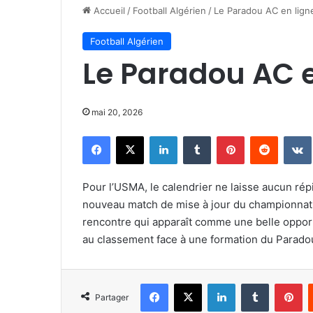
Accueil
/
Football Algérien
/
Le Paradou AC en lign
Football Algérien
Le Paradou AC e
mai 20, 2026
Facebook
X
Linkedin
Tumblr
Pinterest
Reddit
Pour l’USMA, le calendrier ne laisse aucun ré
nouveau match de mise à jour du championnat 
rencontre qui apparaît comme une belle oppor
au classement face à une formation du Paradou
Facebook
X
Linkedin
Tumblr
Pi
Partager