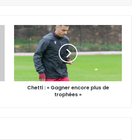
Chetti
:
«
Gagner
encore
plus
de
trophées
»
Chetti : « Gagner encore plus de
trophées »