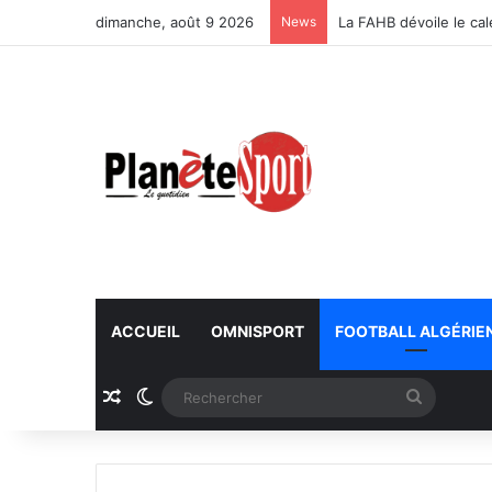
dimanche, août 9 2026
News
La FAHB dévoile le ca
ACCUEIL
OMNISPORT
FOOTBALL ALGÉRIE
Article Aléatoire
Switch skin
Recherc