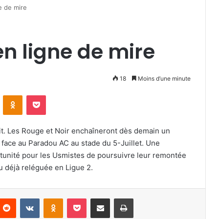
e de mire
n ligne de mire
18
Moins d’une minute
VKontakte
Odnoklassniki
Pocket
pit. Les Rouge et Noir enchaîneront dès demain un
face au Paradou AC au stade du 5-Juillet. Une
tunité pour les Usmistes de poursuivre leur remontée
 déjà reléguée en Ligue 2.
nterest
Reddit
VKontakte
Odnoklassniki
Pocket
Partager par email
Imprimer