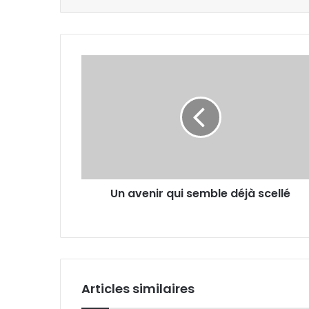
Un
avenir
qui
semble
déjà
scellé
Un avenir qui semble déjà scellé
Articles similaires