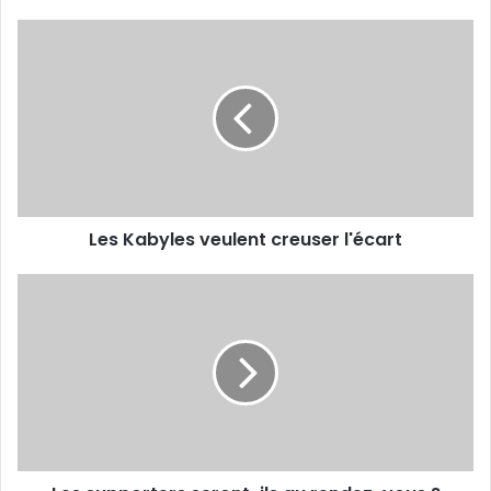
Les
Kabyles
veulent
creuser
l'écart
Les Kabyles veulent creuser l'écart
Les
supporters
seront-
ils
au
rendez-
vous
?