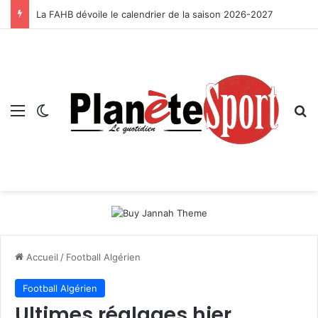
La FAHB dévoile le calendrier de la saison 2026-2027
Menu
Switch skin
R
Accueil
/
Football Algérien
Football Algérien
Ultimes réglages hier