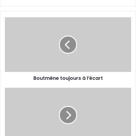
Boutmène
toujours
à
l’écart
Boutmène toujours à l’écart
Vers
l’augmentation
du
capital