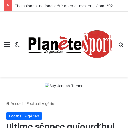
Championnat national d’été open et masters, Oran-2026 — Le CRB s’adjuge le titre
Menu
Switch skin
R
Accueil
/
Football Algérien
Football Algérien
Ultime séance aujourd’hui