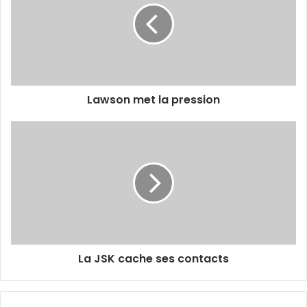
pression
Lawson met la pression
La
JSK
cache
ses
contacts
La JSK cache ses contacts