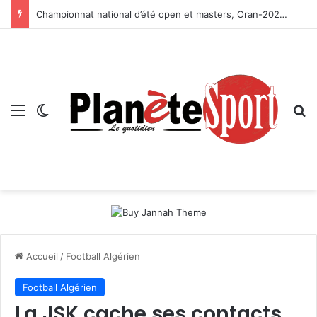
Championnat national d’été open et masters, Oran-2026 — Le CRB s’adjuge le titre
Menu
Switch skin
R
Accueil
/
Football Algérien
Football Algérien
La JSK cache ses contacts