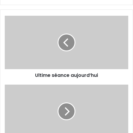
Ultime
séance
aujourd’hui
Ultime séance aujourd’hui
Hadid
sera-
t-
il
reconduit
?