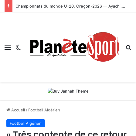
Championnats du monde U-20, Oregon-2026 — Ayachi, Dissa, Touahria et Ghezali en finale
Menu
Switch skin
R
Accueil
/
Football Algérien
Football Algérien
« Très contente de ce retour