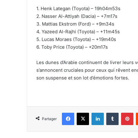
1. Henk Lategan (Toyota) – 19h04m53s
2. Nasser Al-Attiyah (Dacia) – +7m17s
3. Mattias Ekstrom (Ford) – +9m34s
4. Yazeed Al-Rajhi (Toyota) – +11m45s
5. Lucas Moraes (Toyota) – +19m40s
6. Toby Price (Toyota) – +20m17s
Les dunes d’Arabie continuent de livrer leurs 
s’annoncent cruciales pour ceux qui rêvent en
son suspense et son lot d’émotions fortes.
Facebook
X
Linkedin
Tumblr
Pi
Partager