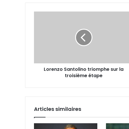
Lorenzo
Santolino
triomphe
sur
la
troisième
étape
Lorenzo Santolino triomphe sur la
troisième étape
Articles similaires