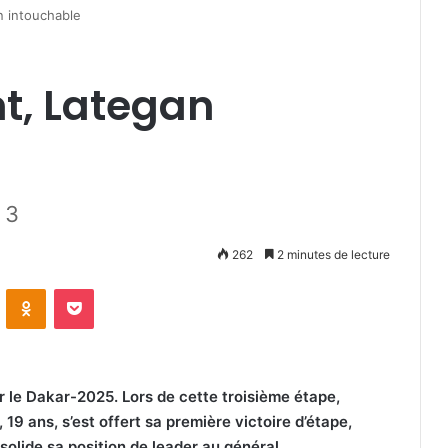
n intouchable
t, Lategan
 3
262
2 minutes de lecture
VKontakte
Odnoklassniki
Pocket
 le Dakar-2025. Lors de cette troisième étape,
19 ans, s’est offert sa première victoire d’étape,
olide sa position de leader au général.