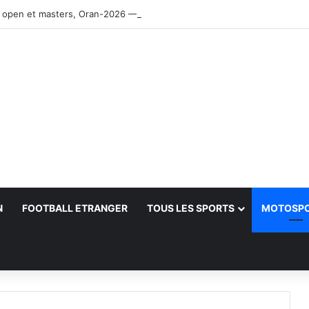
 open et masters, Oran-2026 — Le CRB s’adjuge le titre
N
FOOTBALL ETRANGER
TOUS LES SPORTS
MOTOSP
her