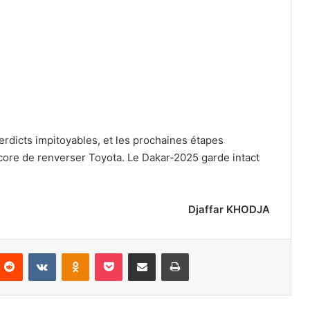
verdicts impitoyables, et les prochaines étapes
core de renverser Toyota. Le Dakar-2025 garde intact
Djaffar KHODJA
nterest
Reddit
VKontakte
Odnoklassniki
Pocket
Partager par email
Imprimer