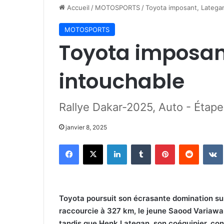
Accueil
/
MOTOSPORTS
/
Toyota imposant, Latega
MOTOSPORTS
Toyota imposan
intouchable
Rallye Dakar-2025, Auto - Étape
janvier 8, 2025
Facebook
X
Linkedin
Tumblr
Pinterest
Reddit
Toyota poursuit son écrasante domination sur
raccourcie à 327 km, le jeune Saood Variawa, 
tandis que Henk Lategan, son coéquipier, cons