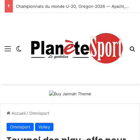
Championnats du monde U-20, Oregon-2026 — Ayachi, Dissa, Touahria et Ghezali en finale
Menu
Switch skin
R
Accueil
/
Omnisport
Omnisport
Volley