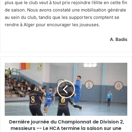
plus que le club veut à tout prix rejoindre l’élite en cette fin
de saison. Nous avons constaté une mobilisation générale
au sein du club, tandis que les supporters comptent se
rendre à Alger pour encourager les joueuses.
A. Badis
Dernière
journée
du
Championnat
de
Division
2,
messieurs
-
Dernière journée du Championnat de Division 2,
-
Le
messieurs -- Le HCA termine la saison sur une