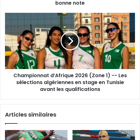
HCA
bonne note
termine
la
Championnat
saison
d’Afrique
sur
2026
une
(Zone
bonne
1)
note
-
-
Les
sélections
Championnat d’Afrique 2026 (Zone 1) -- Les
algériennes
en
sélections algériennes en stage en Tunisie
stage
avant les qualifications
en
Tunisie
avant
Articles similaires
les
qualifications