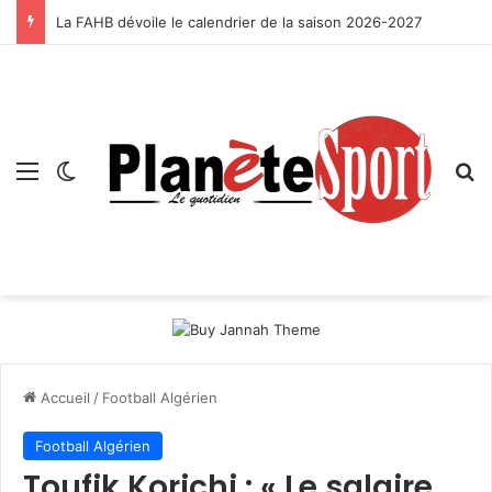
La FAHB dévoile le calendrier de la saison 2026-2027
Menu
Switch skin
R
Accueil
/
Football Algérien
Football Algérien
Toufik Korichi : « Le salaire