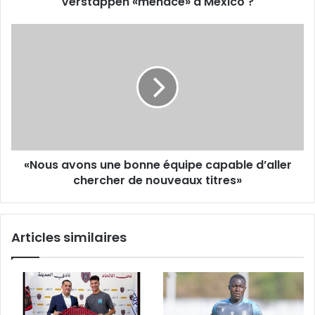
Verstappen «menacé» à Mexico ?
«Nous
avons
une
bonne
équipe
capable
d’aller
chercher
de
«Nous avons une bonne équipe capable d’aller
nouveaux
titres»
chercher de nouveaux titres»
Articles similaires