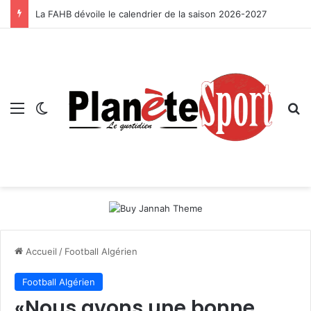
La FAHB dévoile le calendrier de la saison 2026-2027
Menu
Switch skin
R
Accueil
/
Football Algérien
Football Algérien
«Nous avons une bonne