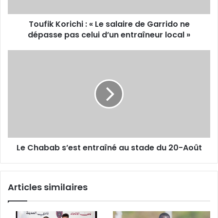
Garrido
ne
Toufik Korichi : « Le salaire de Garrido ne
dépasse
pas
dépasse pas celui d’un entraîneur local »
celui
d’un
Le
entraîneur
Chabab
local
s’est
»
entraîné
au
stade
du
20-
Août
Le Chabab s’est entraîné au stade du 20-Août
Articles similaires