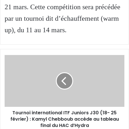
21 mars. Cette compétition sera précédée
par un tournoi dit d’échauffement (warm
up), du 11 au 14 mars.
Tournoi
international
ITF
Juniors
J30
(18-
25
février)
:
Tournoi international ITF Juniors J30 (18- 25
Kamyl
Chebboub
février) : Kamyl Chebboub accède au tableau
accède
final du HAC d’Hydra