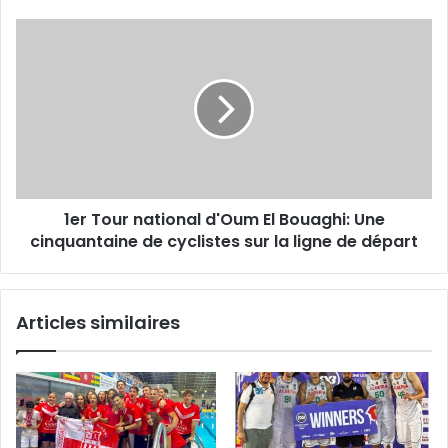
au
tableau
1er
final
Tour
du
national
HAC
d'Oum
d’Hydra
El
Bouaghi:
Une
cinquantaine
de
1er Tour national d'Oum El Bouaghi: Une
cyclistes
sur
cinquantaine de cyclistes sur la ligne de départ
la
ligne
de
Articles similaires
départ