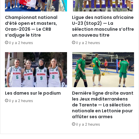
Championnat national
Ligue des nations africaine
d’été open et masters,
U-23 (Stop2) — La
Oran-2026 — Le CRB
sélection masculine s’offre
s’adjuge le titre
un nouveau titre
il y a 2 heures
il y a 2 heures
Les dames sur le podium
Dernière ligne droite avant
les Jeux méditerranéens
il y a 2 heures
de Tarente — La sélection
nationale en Lettonie pour
affûter ses armes
il y a 2 heures