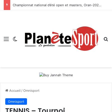
Championnat national d’été open et masters, Oran-2026 — Le CRB s’adjuge le titre
Menu
Switch skin
R
Accueil
/
Omnisport
Omnisport
TENNIS – Tournoi