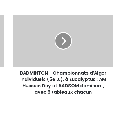
BADMINTON
- Championnats
d’Alger
individuels
(5e
J.),
à
Eucalyptus
:
BADMINTON - Championnats d’Alger
AM
Hussein
individuels (5e J.), à Eucalyptus : AM
Dey
Hussein Dey et AADSOM dominent,
et
avec 5 tableaux chacun
AADSOM
dominent,
avec
5
tableaux
chacun