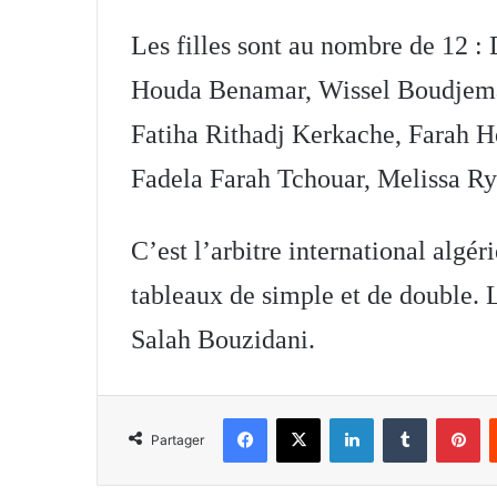
Les filles sont au nombre de 12 :
Houda Benamar, Wissel Boudjema
Fatiha Rithadj Kerkache, Farah 
Fadela Farah Tchouar, Melissa R
C’est l’arbitre international algé
tableaux de simple et de double. 
Salah Bouzidani.
Facebook
X
Linkedin
Tumblr
Pi
Partager