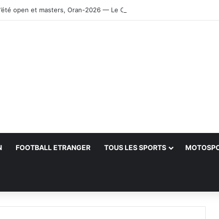
’été open et masters, Oran-2026 — Le CRB s’adjuge le titre
N
FOOTBALL ETRANGER
TOUS LES SPORTS
MOTOSP
her