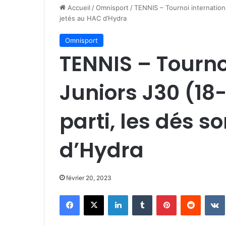
Accueil
/
Omnisport
/
TENNIS – Tournoi international
jetés au HAC d’Hydra
Omnisport
TENNIS – Tournoi
Juniors J30 (18- 
parti, les dés s
d’Hydra
février 20, 2023
Facebook
X
Linkedin
Tumblr
Pinterest
Reddit