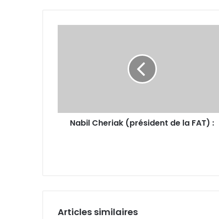
Nabil
Cheriak
(président
de
la
FAT) :
Nabil Cheriak (président de la FAT) :
Articles similaires