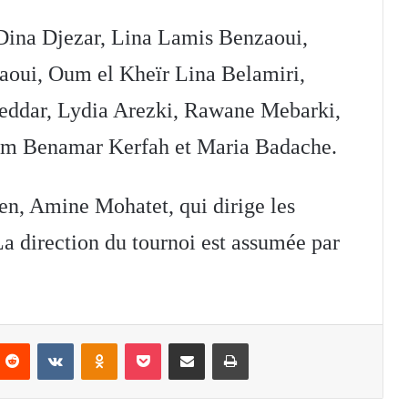
 Dina Djezar, Lina Lamis Benzaoui,
oui, Oum el Kheïr Lina Belamiri,
Heddar, Lydia Arezki, Rawane Mebarki,
ym Benamar Kerfah et Maria Badache.
rien, Amine Mohatet, qui dirige les
La direction du tournoi est assumée par
nterest
Reddit
VKontakte
Odnoklassniki
Pocket
Partager par email
Imprimer