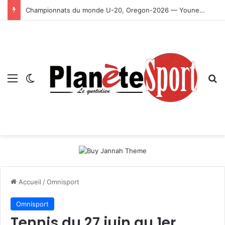
Championnats du monde U-20, Oregon-2026 — Younes Ayachi décroche la médaille d’or
Menu
Switch skin
R
Accueil
/
Omnisport
Omnisport
Tennis du 27 juin au 1er