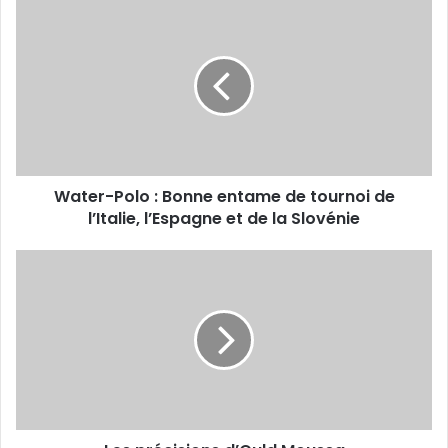
Water-
Polo
:
Bonne
entame
de
tournoi
de
l’Italie,
Water-Polo : Bonne entame de tournoi de
l’Espagne
et
l’Italie, l’Espagne et de la Slovénie
de
la
Les
Slovénie
précisions
d’Ould
Moussa