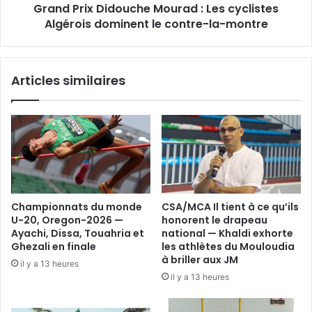
Grand Prix Didouche Mourad : Les cyclistes
le
contre-
Algérois dominent le contre-la-montre
la-
montre
Articles similaires
Championnats du monde
CSA/MCA Il tient à ce qu’ils
U-20, Oregon-2026 —
honorent le drapeau
Ayachi, Dissa, Touahria et
national — Khaldi exhorte
Ghezali en finale
les athlètes du Mouloudia
à briller aux JM
il y a 13 heures
il y a 13 heures