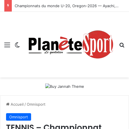
Championnats du monde U-20, Oregon-2026 — Ayachi, Dissa, Touahria et Ghezali en finale
Menu
Switch skin
R
Accueil
/
Omnisport
Omnisport
TENNIS – Championnat