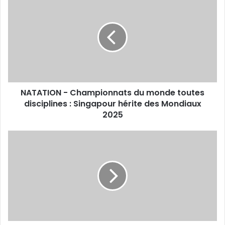
-
Championnats
du
monde
toutes
disciplines
:
Singapour
NATATION - Championnats du monde toutes
hérite
des
disciplines : Singapour hérite des Mondiaux
Mondiaux
2025
2025
Grand
Prix
Didouche
Mourad
:
Les
cyclistes
Algérois
dominent