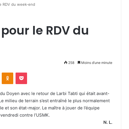
 le RDV du week-end
t pour le RDV du
258
Moins d’une minute
VKontakte
Odnoklassniki
Pocket
u Doyen avec le retour de Larbi Tabti qui était avant-
Le milieu de terrain s’est entraîné le plus normalement
 et son état-major. Le maître à jouer de l’équipe
 vendredi contre l’USMK.
N. L.