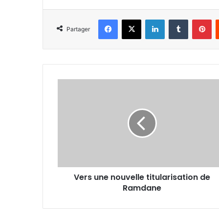
Facebook
X
Linkedin
Tumblr
Pi
Partager
Vers
une
nouvelle
titularisation de
Ramdane
Vers une nouvelle titularisation de
Ramdane