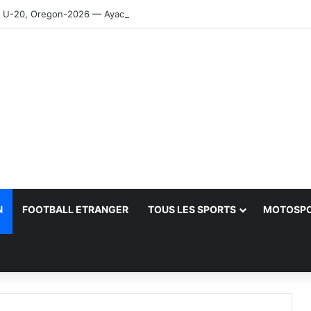
-20, Oregon-2026 — Ayachi, Dissa, Touahria et Ghezali en finale
N
FOOTBALL ETRANGER
TOUS LES SPORTS
MOTOSP
her