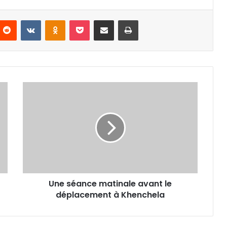
nterest
Reddit
VKontakte
Odnoklassniki
Pocket
Partager par email
Imprimer
Une
séance
matinale
avant
le
déplacement
à
Khenchela
Une séance matinale avant le
déplacement à Khenchela